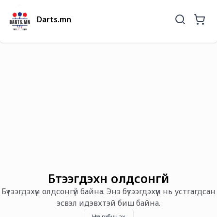
Darts.mn
Бүтээгдэхүүн олдсонгүй
Бүтээгдэхүүн олдсонгүй байна. Энэ бүтээгдэхүүн нь устгагдсан
эсвэл идэвхтэй биш байна.
Нүүр рүү буцах