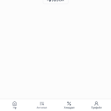
Нүүр
Ангилал
Хямдрал
Профайл