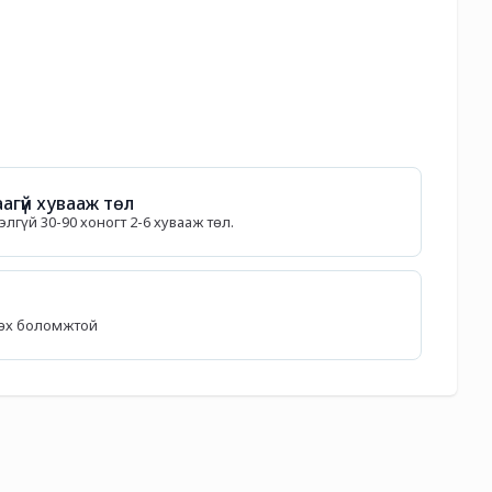
агүй хувааж төл
лгүй 30-90 хоногт 2-6 хувааж төл.
лөх боломжтой