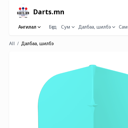
Darts.mn
Ангилал
Бүгд
Сум
Далбаа, шилбэ
Самб
All
Далбаа, шилбэ