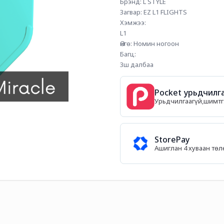
Брэнд: L STYLE
Загвар: EZ L1 FLIGHTS 
Хэмжээ:
L1
Өнгө: Номин ногоон
Багц:
3ш далбаа
Pocket урьдчилга
Урьдчилгаагүй,шимтгэ
StorePay
Ашиглан 4 хуваан тө