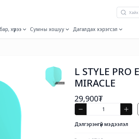
ар, хүрээ
Сумны хошуу
Дагалдах хэрэгсэл
L STYLE PRO E
MIRACLE
29,900₮
Дэлгэрэнгүй мэдээлэл