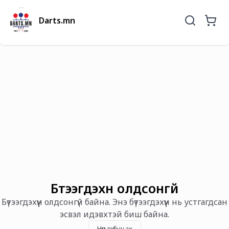
Darts.mn
Бүтээгдэхүүн олдсонгүй
Бүтээгдэхүүн олдсонгүй байна. Энэ бүтээгдэхүүн нь устгагдсан
эсвэл идэвхтэй биш байна.
Нүүр рүү буцах