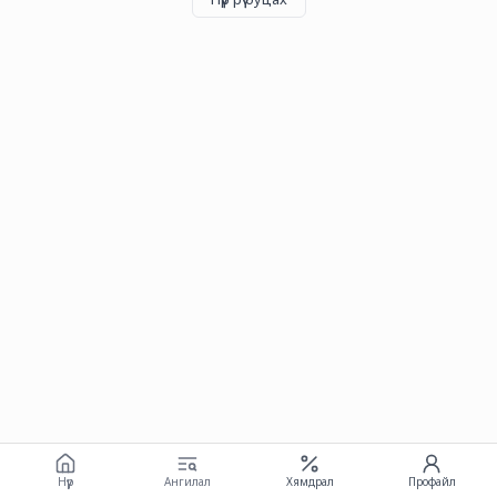
Нүүр
Ангилал
Хямдрал
Профайл