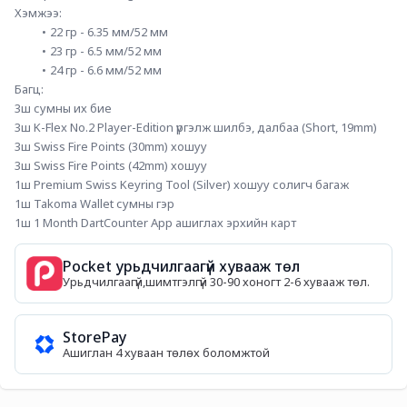
Хэмжээ:
22 гр - 6.35 мм/52 мм
23 гр - 6.5 мм/52 мм
24 гр - 6.6 мм/52 мм
Багц:
3ш сумны их бие
3ш K-Flex No.2 Player-Edition үргэлж шилбэ, далбаа (Short, 19mm)
3ш Swiss Fire Points (30mm) хошуу
3ш Swiss Fire Points (42mm) хошуу
1ш Premium Swiss Keyring Tool (Silver) хошуу солигч багаж
1ш Takoma Wallet сумны гэр
1ш 1 Month DartCounter App ашиглах эрхийн карт
Pocket урьдчилгаагүй хувааж төл
Урьдчилгаагүй,шимтгэлгүй 30-90 хоногт 2-6 хувааж төл.
StorePay
Ашиглан 4 хуваан төлөх боломжтой