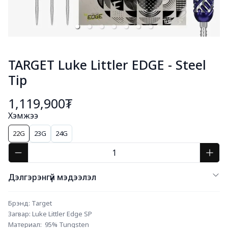
TARGET Luke Littler EDGE - Steel
Tip
1,119,900₮
Хэмжээ
22G
23G
24G
Дэлгэрэнгүй мэдээлэл
Брэнд: Target
Загвар: Luke Littler Edge SP
Материал:	95% Tungsten