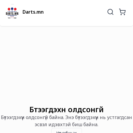
Darts.mn
Бүтээгдэхүүн олдсонгүй
Бүтээгдэхүүн олдсонгүй байна. Энэ бүтээгдэхүүн нь устгагдсан
эсвэл идэвхтэй биш байна.
Нүүр рүү буцах