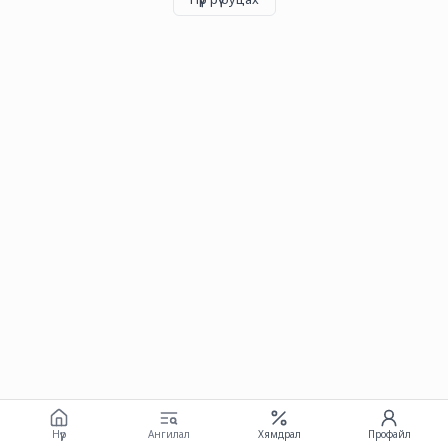
Нүүр
Ангилал
Хямдрал
Профайл