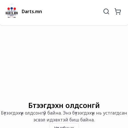
Darts.mn
Бүтээгдэхүүн олдсонгүй
Бүтээгдэхүүн олдсонгүй байна. Энэ бүтээгдэхүүн нь устгагдсан
эсвэл идэвхтэй биш байна.
Нүүр рүү буцах