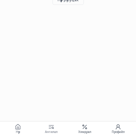
Нүүр
Ангилал
Хямдрал
Профайл