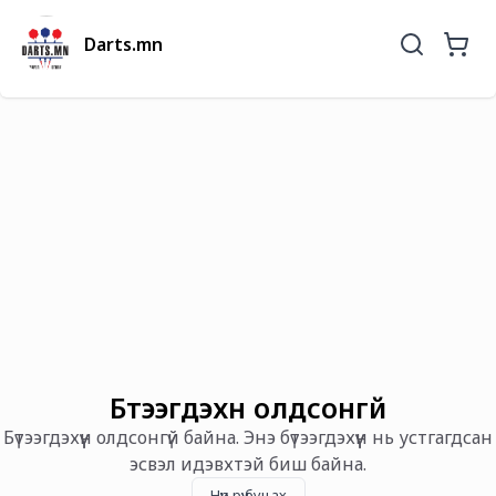
Darts.mn
Бүтээгдэхүүн олдсонгүй
Бүтээгдэхүүн олдсонгүй байна. Энэ бүтээгдэхүүн нь устгагдсан
эсвэл идэвхтэй биш байна.
Нүүр рүү буцах