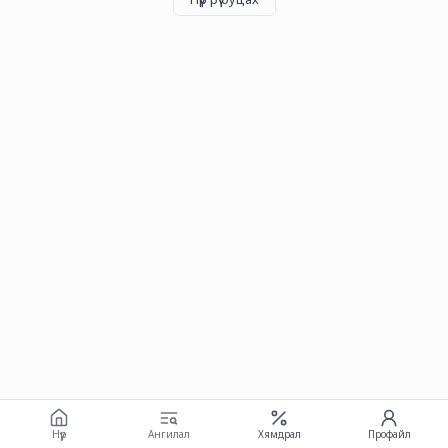
Нүүр
Ангилал
Хямдрал
Профайл