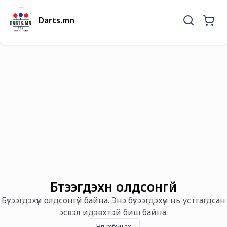
Darts.mn
Бүтээгдэхүүн олдсонгүй
Бүтээгдэхүүн олдсонгүй байна. Энэ бүтээгдэхүүн нь устгагдсан
эсвэл идэвхтэй биш байна.
Нүүр рүү буцах