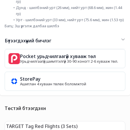
гр)
Дунд - шилбэний урт (26 мм), нийт урт (68.6 мм), жин (1.44 
гр)
Урт - шилбэний урт (33 мм), нийт урт (75.6 мм), жин (1.53 гр)
Багц: 3ш үргэлж далбаа шилбэ
Бүтээгдэхүүний бичлэг
Pocket урьдчилгаагүй хувааж төл
Урьдчилгаагүй,шимтгэлгүй 30-90 хоногт 2-6 хувааж төл.
StorePay
Ашиглан 4 хуваан төлөх боломжтой
Төстэй бүтээгдэхүүн
TARGET Tag Red Flights (3 Sets)
T