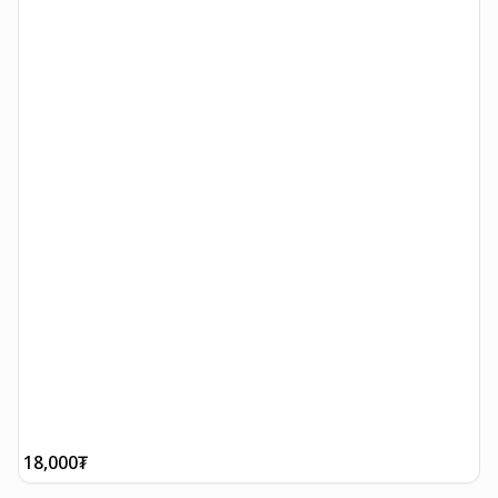
18,000
₮
1