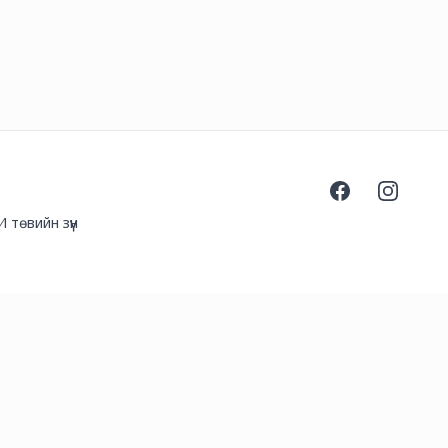
Facebook
Instagra
 төвийн зүүн
l.com