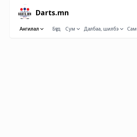
Darts.mn
Ангилал
Бүгд
Сум
Далбаа, шилбэ
Самб