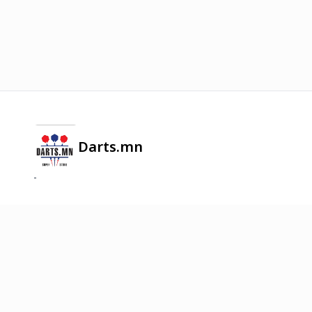
Darts.mn
-
2026
©
Онлайн худалдааг хөгжүүлэгч
платформ.