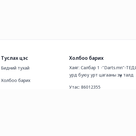
Туслах цэс
Холбоо барих
Хаяг: Салбар 1 -"Darts.mn"-ТЕДИ
Бидний тухай
урд буюу урт цагааны зүүн талд
Холбоо барих
Утас: 86012355
Түгээмэл асуултууд
И-мэйл хаяг: mongoldarts@gmai
Нийтлэл