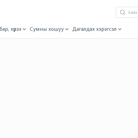
ар, хүрээ
Сумны хошуу
Дагалдах хэрэгсэл