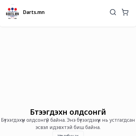
Darts.mn
Бүтээгдэхүүн олдсонгүй
Бүтээгдэхүүн олдсонгүй байна. Энэ бүтээгдэхүүн нь устгагдсан
эсвэл идэвхтэй биш байна.
Нүүр рүү буцах