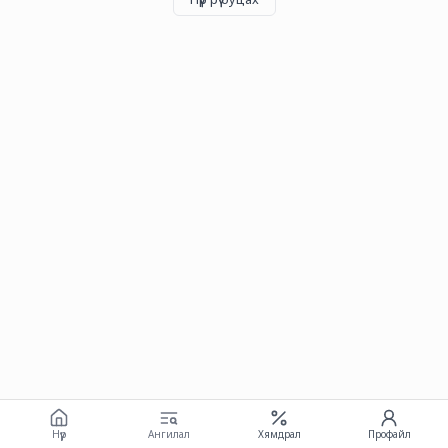
Нүүр
Ангилал
Хямдрал
Профайл