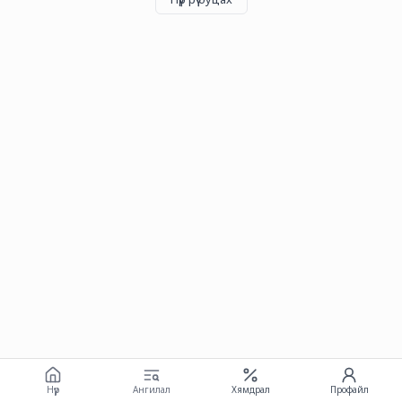
Нүүр
Ангилал
Хямдрал
Профайл