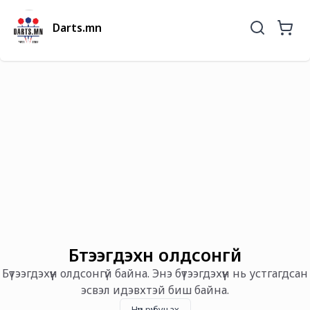
Darts.mn
Бүтээгдэхүүн олдсонгүй
Бүтээгдэхүүн олдсонгүй байна. Энэ бүтээгдэхүүн нь устгагдсан
эсвэл идэвхтэй биш байна.
Нүүр рүү буцах