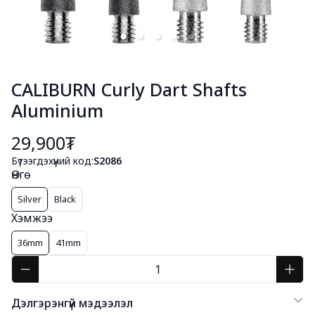
CALIBURN Curly Dart Shafts
Aluminium
29,900₮
Бүтээгдэхүүний код:
S2086
Өнгө
Silver
Black
Хэмжээ
36mm
41mm
Дэлгэрэнгүй мэдээлэл