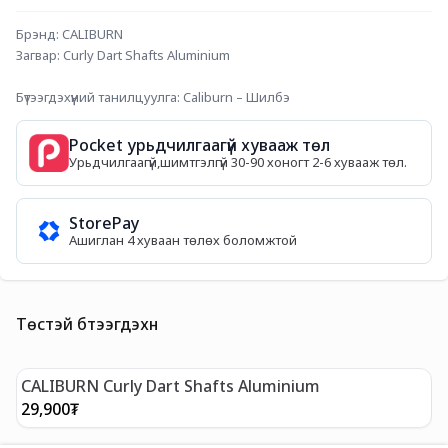
Брэнд: CALIBURN
Загвар: Curly Dart Shafts Aluminium
Бүтээгдэхүүний танилцуулга: Caliburn – Шилбэ
Pocket урьдчилгаагүй хувааж төл
Урьдчилгаагүй,шимтгэлгүй 30-90 хоногт 2-6 хувааж төл.
StorePay
Ашиглан 4 хуваан төлөх боломжтой
Төстэй бүтээгдэхүүн
CALIBURN Curly Dart Shafts Aluminium
H
29,900
₮
1