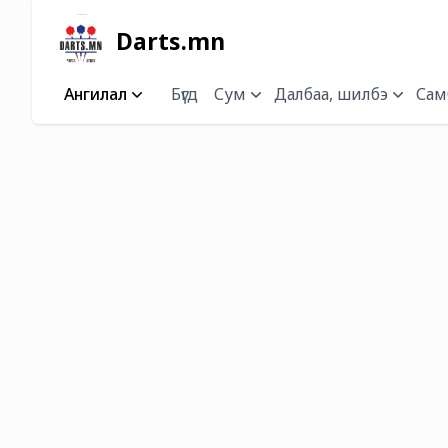
Darts.mn
Ангилал
Бүгд
Сум
Далбаа, шилбэ
Самб