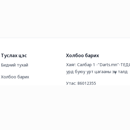
Туслах цэс
Холбоо барих
Хаяг: Салбар 1 -"Darts.mn"-ТЕДИ
Бидний тухай
урд буюу урт цагааны зүүн талд
Холбоо барих
Утас: 86012355
Түгээмэл асуултууд
И-мэйл хаяг: mongoldarts@gmai
Нийтлэл