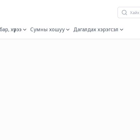
ар, хүрээ
Сумны хошуу
Дагалдах хэрэгсэл