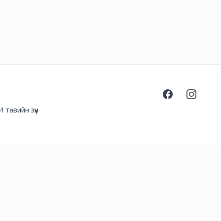
Facebook
Instagra
 төвийн зүүн
l.com