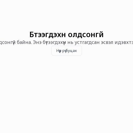
Бүтээгдэхүүн олдсонгүй
олдсонгүй байна. Энэ бүтээгдэхүүн нь устгагдсан эсвэл идэвх
Нүүр рүү буцах