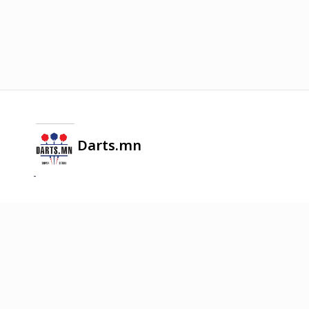
Darts.mn
-
2026
©
Онлайн худалдааг хөгжүүлэгч
платформ.