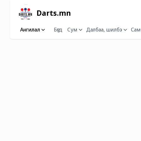
Darts.mn
Ангилал
Бүгд
Сум
Далбаа, шилбэ
Самб