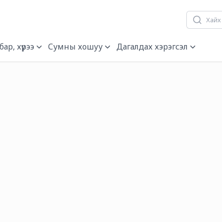
ар, хүрээ
Сумны хошуу
Дагалдах хэрэгсэл