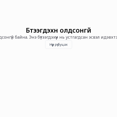
Бүтээгдэхүүн олдсонгүй
олдсонгүй байна. Энэ бүтээгдэхүүн нь устгагдсан эсвэл идэвх
Нүүр рүү буцах