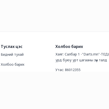
Туслах цэс
Холбоо барих
Хаяг: Салбар 1 -"Darts.mn"-ТЕДИ
Бидний тухай
урд буюу урт цагааны зүүн талд
Холбоо барих
Утас: 86012355
Түгээмэл асуултууд
И-мэйл хаяг: mongoldarts@gmai
Нийтлэл