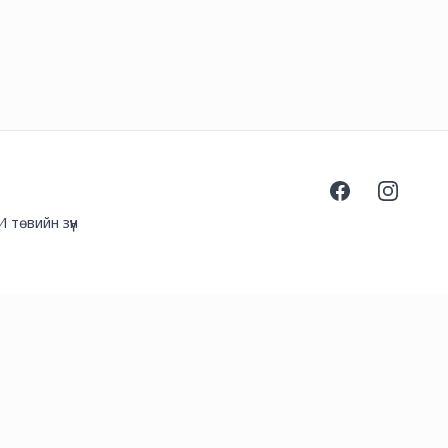
Facebook
Instagra
 төвийн зүүн
l.com