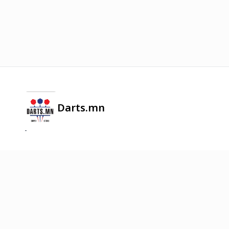
Darts.mn
-
2026
©
Онлайн худалдааг хөгжүүлэгч
платформ.