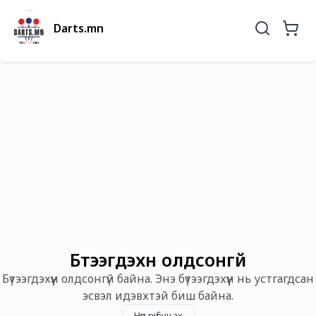
Darts.mn
Бүтээгдэхүүн олдсонгүй
Бүтээгдэхүүн олдсонгүй байна. Энэ бүтээгдэхүүн нь устгагдсан
эсвэл идэвхтэй биш байна.
Нүүр рүү буцах