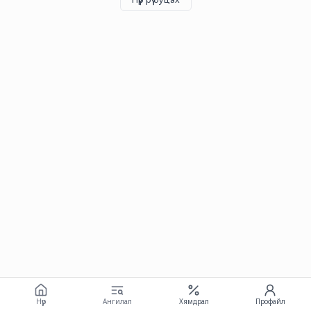
Нүүр
Ангилал
Хямдрал
Профайл