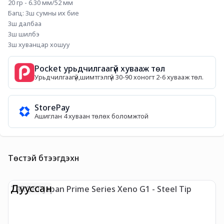
20 гр - 6.30 мм/52 мм
Багц: 3ш сумны их бие
3ш далбаа
3ш шилбэ
3ш хуванцар хошуу
Pocket урьдчилгаагүй хувааж төл
Урьдчилгаагүй,шимтгэлгүй 30-90 хоногт 2-6 хувааж төл.
StorePay
Ашиглан 4 хуваан төлөх боломжтой
Төстэй бүтээгдэхүүн
Дууссан
TARGET Japan Prime Series Xeno G1 - Steel Tip