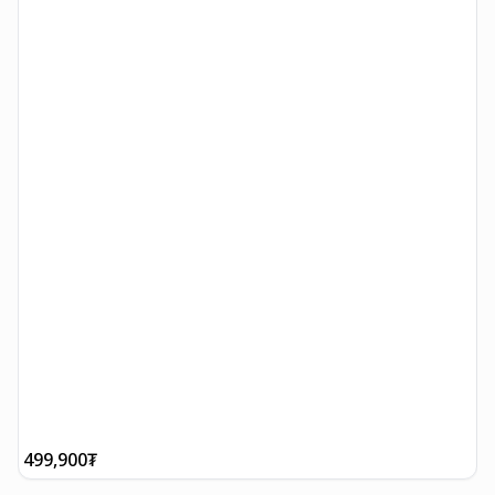
W
T
499,900
₮
3