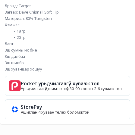
Брэнд: Target
Загвар: Dave Chisnall Soft Tip
Материал: 80% Tungsten
Хэмжээ: 
18 гр
20 гр
Багц: 
3ш сумны их бие
3ш далбаа
3ш шилбэ
3ш хуванцар хошуу
Pocket урьдчилгаагүй хувааж төл
Урьдчилгаагүй,шимтгэлгүй 30-90 хоногт 2-6 хувааж төл.
StorePay
Ашиглан 4 хуваан төлөх боломжтой