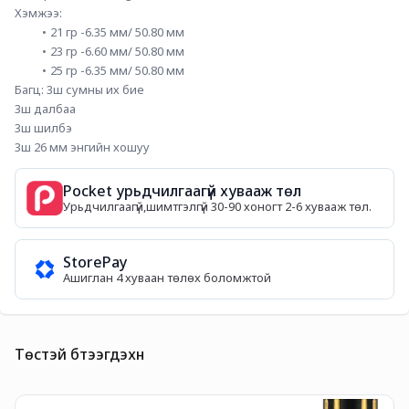
Хэмжээ:
21 гр -6.35 мм/ 50.80 мм
23 гр -6.60 мм/ 50.80 мм
25 гр -6.35 мм/ 50.80 мм
Багц: 3ш сумны их бие
3ш далбаа
3ш шилбэ
3ш 26 мм энгийн хошуу
Pocket урьдчилгаагүй хувааж төл
Урьдчилгаагүй,шимтгэлгүй 30-90 хоногт 2-6 хувааж төл.
StorePay
Ашиглан 4 хуваан төлөх боломжтой
Төстэй бүтээгдэхүүн