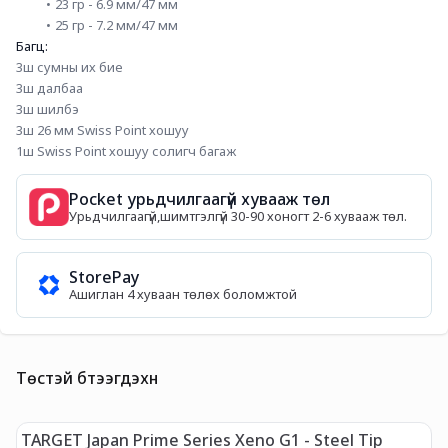
23 гр - 6.9 мм/47 мм
25 гр - 7.2 мм/47 мм
Багц:
3ш сумны их бие
3ш далбаа
3ш шилбэ
3ш 26 мм Swiss Point хошуу
1ш Swiss Point хошуу солигч багаж
Pocket урьдчилгаагүй хувааж төл
Урьдчилгаагүй,шимтгэлгүй 30-90 хоногт 2-6 хувааж төл.
StorePay
Ашиглан 4 хуваан төлөх боломжтой
Төстэй бүтээгдэхүүн
TARGET Japan Prime Series Xeno G1 - Steel Tip