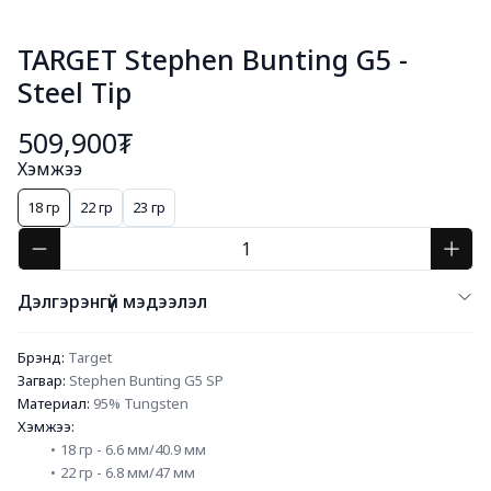
TARGET Stephen Bunting G5 -
Steel Tip
509,900₮
Хэмжээ
18 гр
22 гр
23 гр
Дэлгэрэнгүй мэдээлэл
Брэнд:
 Target
Загвар: 
Stephen Bunting G5 SP
Материал:
 95% Tungsten
Хэмжээ:
18 гр - 6.6 мм/40.9 мм
22 гр - 6.8 мм/47 мм