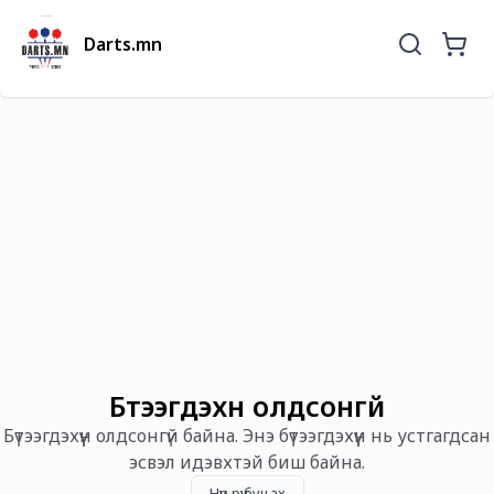
Darts.mn
Бүтээгдэхүүн олдсонгүй
Бүтээгдэхүүн олдсонгүй байна. Энэ бүтээгдэхүүн нь устгагдсан
эсвэл идэвхтэй биш байна.
Нүүр рүү буцах