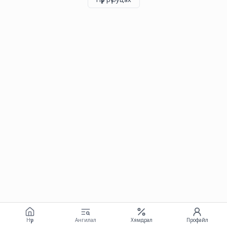
Нүүр
Ангилал
Хямдрал
Профайл