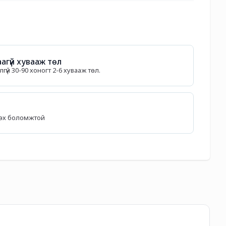
агүй хувааж төл
гүй 30-90 хоногт 2-6 хувааж төл.
лөх боломжтой
TA