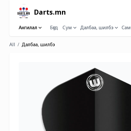
Darts.mn
Ангилал
Бүгд
Сум
Далбаа, шилбэ
Самб
All
Далбаа, шилбэ