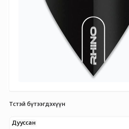
Төстэй бүтээгдэхүүн
Дууссан