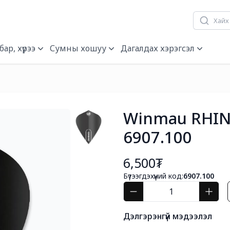
ар, хүрээ
Сумны хошуу
Дагалдах хэрэгсэл
Winmau RHINO 
6907.100
6,500₮
Бүтээгдэхүүний код:
6907.100
Дэлгэрэнгүй мэдээлэл