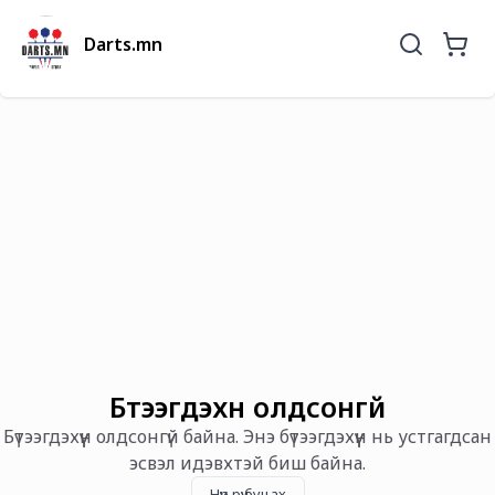
Darts.mn
Бүтээгдэхүүн олдсонгүй
Бүтээгдэхүүн олдсонгүй байна. Энэ бүтээгдэхүүн нь устгагдсан
эсвэл идэвхтэй биш байна.
Нүүр рүү буцах