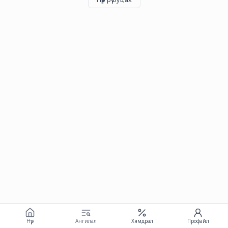
Нүүр
Ангилал
Хямдрал
Профайл