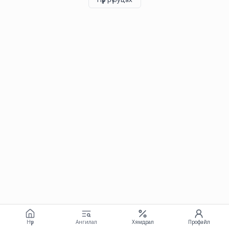
Нүүр
Ангилал
Хямдрал
Профайл