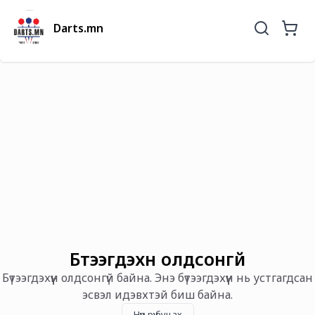
Darts.mn
Бүтээгдэхүүн олдсонгүй
Бүтээгдэхүүн олдсонгүй байна. Энэ бүтээгдэхүүн нь устгагдсан
эсвэл идэвхтэй биш байна.
Нүүр рүү буцах