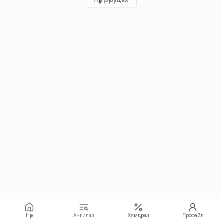
Нүүр
Ангилал
Хямдрал
Профайл