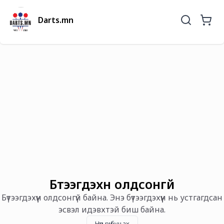
Darts.mn
Бүтээгдэхүүн олдсонгүй
Бүтээгдэхүүн олдсонгүй байна. Энэ бүтээгдэхүүн нь устгагдсан
эсвэл идэвхтэй биш байна.
Нүүр рүү буцах