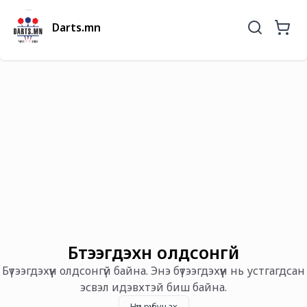
Darts.mn
Бүтээгдэхүүн олдсонгүй
Бүтээгдэхүүн олдсонгүй байна. Энэ бүтээгдэхүүн нь устгагдсан
эсвэл идэвхтэй биш байна.
Нүүр рүү буцах