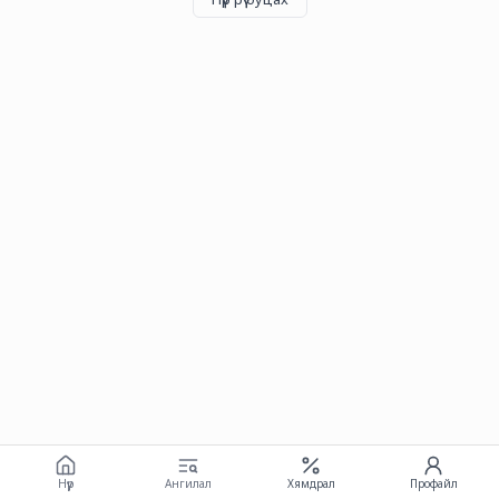
Нүүр
Ангилал
Хямдрал
Профайл