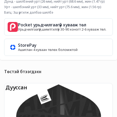
Дунд - шилбэний урт (26 мм), нийт урт (68.6 мм), жин (1.47 гр)
Урт - шилбэний урт (33 мм), нийт урт (75.6 мм), жин (1.56 гр)
Багц: 3ш үргэлж далбаа шилбэ
Pocket урьдчилгаагүй хувааж төл
Урьдчилгаагүй,шимтгэлгүй 30-90 хоногт 2-6 хувааж төл.
StorePay
Ашиглан 4 хуваан төлөх боломжтой
Төстэй бүтээгдэхүүн
Дууссан
T