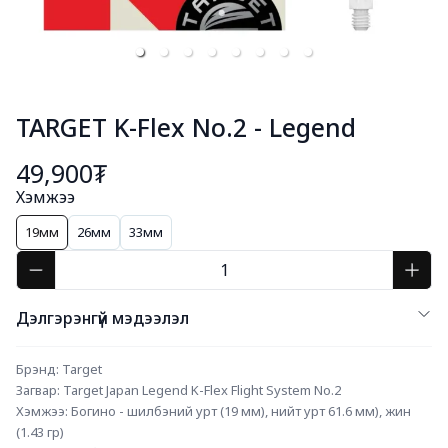
TARGET K-Flex No.2 - Legend
49,900₮
Хэмжээ
19мм
26мм
33мм
Дэлгэрэнгүй мэдээлэл
Брэнд: Target
Загвар: Target Japan Legend K-Flex Flight System No.2
Хэмжээ: Богино - шилбэний урт (19 мм), нийт урт 61.6 мм), жин 
(1.43 гр)