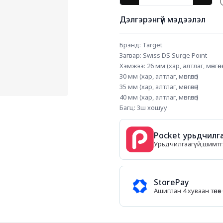
Дэлгэрэнгүй мэдээлэл
Брэнд: Target
Загвар: Swiss DS Surge Point
Хэмжээ: 26 мм (хар, алтлаг, мөнгөлө
30 мм (хар, алтлаг, мөнгөлөг)
35 мм (хар, алтлаг, мөнгөлөг)
40 мм (хар, алтлаг, мөнгөлөг)
Багц: 3ш хошуу
Pocket урьдчилга
Урьдчилгаагүй,шимтгэл
StorePay
Ашиглан 4 хуваан төл