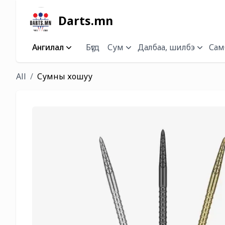
Darts.mn
Ангилал
Бүгд
Сум
Далбаа, шилбэ
Самб
All
Сумны хошуу