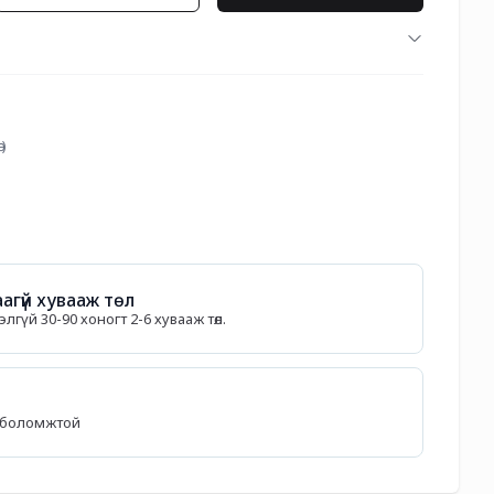
г)
агүй хувааж төл
гүй 30-90 хоногт 2-6 хувааж төл.
өх боломжтой