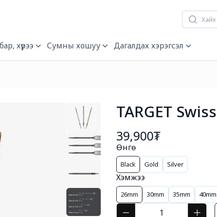
ар, хүрээ
Сумны хошуу
Дагалдах хэрэгсэл
TARGET Swiss
39,900₮
Өнгө
Black
Gold
Silver
Хэмжээ
26mm
30mm
35mm
40mm